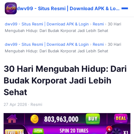
dwv99 - Situs Resmi | Download APK & Login
dwv99 - Situs Resmi | Download APK & Login
›
Resmi
›
30 Hari
Mengubah Hidup: Dari Budak Korporat Jadi Lebih Sehat
dwv99 - Situs Resmi | Download APK & Login
›
Resmi
›
30 Hari
Mengubah Hidup: Dari Budak Korporat Jadi Lebih Sehat
30 Hari Mengubah Hidup: Dari
Budak Korporat Jadi Lebih
Sehat
27 Apr 2026
· Resmi