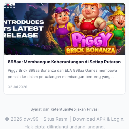
898aa: Membangun Keberuntungan di Setiap Putaran
Piggy Brick 898aa Bonanza dari ELA 898aa Games membawa
pemain ke dalam petualangan membangun benteng yang
penuh dengan dinamika. Dengan...
02 Jul 2026
Syarat dan Ketentuan
Kebijakan Privasi
© 2026 dwv99 - Situs Resmi | Download APK & Login.
Hak cipta dilindungi undang-undang.