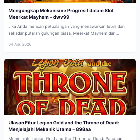
Mengungkap Mekanisme Progresif dalam Slot
Meerkat Mayhem – dwv99
Jika Anda mencari petualangan yang menawarkan lebih dari
sekadar putaran gulungan biasa, Meerkat Mayhem dari
Blueprint Gaming hadir dengan pendekatan...
04 Agu 2026
Ulasan Fitur Legion Gold and the Throne of Dead:
Menjelajahi Mekanik Utama – 898aa
Menjelajahi Legion Gold and the Throne of Dead: Panduan