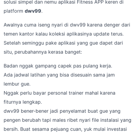
solusi simpel dan nemu aplikasi Fitness APP keren di
platform
dwv99
.
Awalnya cuma iseng nyari di dwv99 karena denger dari
temen kantor kalau koleksi aplikasinya update terus.
Setelah seminggu pake aplikasi yang gue dapet dari
situ, perubahannya kerasa banget:
Badan nggak gampang capek pas pulang kerja.
Ada jadwal latihan yang bisa disesuain sama jam
lembur gue.
Nggak perlu bayar personal trainer mahal karena
fiturnya lengkap.
dwv99 bener-bener jadi penyelamat buat gue yang
pengen berubah tapi males ribet nyari file instalasi yang
bersih. Buat sesama pejuang cuan, yuk mulai investasi