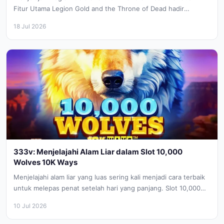
Fitur Utama Legion Gold and the Throne of Dead hadir
sebagai...
18 Jul 2026
333v: Menjelajahi Alam Liar dalam Slot 10,000
Wolves 10K Ways
Menjelajahi alam liar yang luas sering kali menjadi cara terbaik
untuk melepas penat setelah hari yang panjang. Slot 10,000
Wolves...
10 Jul 2026